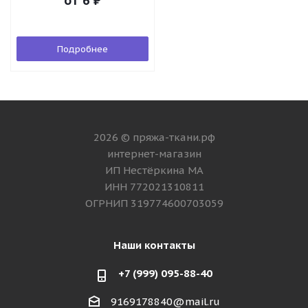
от
6 ₽
Подробнее
2026 © пряжа-ткани.рф
интернет-магазин
ИП Нестёркина МА
ИНН 772021310811
ОГРНИП 319774600703059
Наши контакты
+7 (999) 095-88-40
9169178840@mail.ru