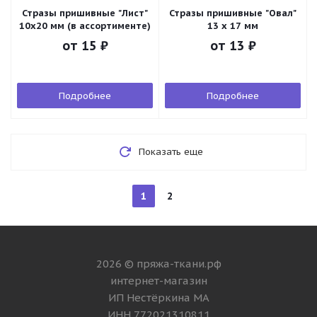
Стразы пришивные "Лист"
Стразы пришивные "Овал"
10х20 мм (в ассортименте)
13 х 17 мм
от
15 ₽
от
13 ₽
Подробнее
Подробнее
Показать еще
1
2
2026 © пряжа-ткани.рф
интернет-магазин
ИП Нестёркина МА
ИНН 772021310811