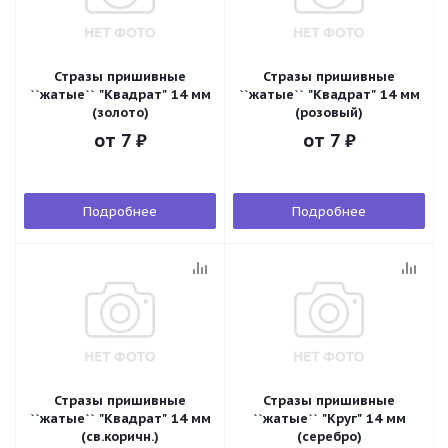
Стразы пришивные
Стразы пришивные
``жатые`` "Квадрат" 14 мм
``жатые`` "Квадрат" 14 мм
(золото)
(розовый)
от
7 ₽
от
7 ₽
Подробнее
Подробнее
Стразы пришивные
Стразы пришивные
``жатые`` "Квадрат" 14 мм
``жатые`` "Круг" 14 мм
(св.коричн.)
(серебро)