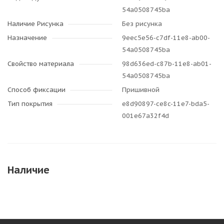
54a0508745ba
Наличие Рисунка
Без рисунка
Назначение
9eec5e56-c7df-11e8-ab00-
54a0508745ba
Свойство материала
98d636ed-c87b-11e8-ab01-
54a0508745ba
Способ фиксации
Пришивной
Тип покрытия
e8d90897-ce8c-11e7-bda5-
001e67a32f4d
Наличие