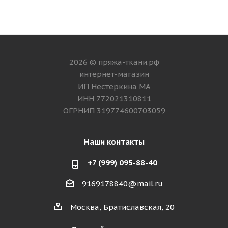
2026 © пряжа-ткани.рф
интернет-магазин
ИП Нестёркина МА
ИНН 772021310811
ОГРНИП 319774600703059
Наши контакты
+7 (999) 095-88-40
9169178840@mail.ru
Москва, Братиславская, 20