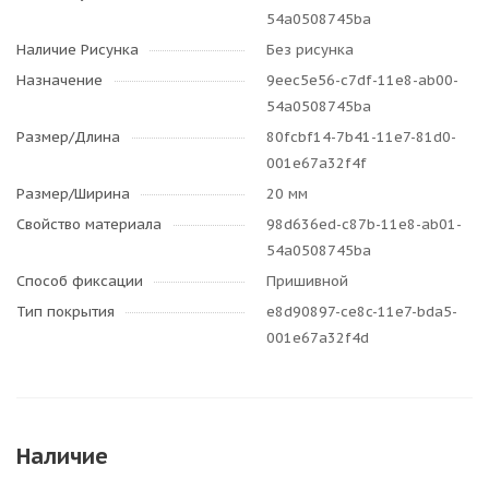
54a0508745ba
Наличие Рисунка
Без рисунка
Назначение
9eec5e56-c7df-11e8-ab00-
54a0508745ba
Размер/Длина
80fcbf14-7b41-11e7-81d0-
001e67a32f4f
Размер/Ширина
20 мм
Свойство материала
98d636ed-c87b-11e8-ab01-
54a0508745ba
Способ фиксации
Пришивной
Тип покрытия
e8d90897-ce8c-11e7-bda5-
001e67a32f4d
Наличие