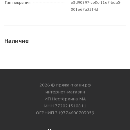
Тип покрытия
e8d90897-ce8c-11e7-bda5-
001e67a32f4d
Наличие
2026 © пряжа-ткани.рф
интернет-магазин
ИП Нестёркина МА
ИНН 772021310811
ОГРНИП 319774600703059