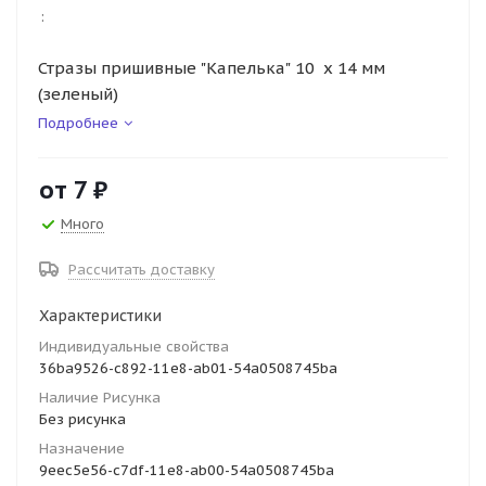
:
Стразы пришивные "Капелька" 10 х 14 мм
(зеленый)
Подробнее
от
7 ₽
Много
Рассчитать доставку
Характеристики
Индивидуальные свойства
36ba9526-c892-11e8-ab01-54a0508745ba
Наличие Рисунка
Без рисунка
Назначение
9eec5e56-c7df-11e8-ab00-54a0508745ba