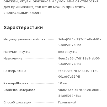
одежды, обуви, рюкзаков и сумок. Имеют отверстия
для пришивания, так же их можно приклеить
специальным клеем.
Характеристики
Индивидуальные свойства
36ba9526-c892-11e8-ab01-
54a0508745ba
Наличие Рисунка
Без рисунка
Назначение
9eec5e56-c7df-11e8-ab00-
54a0508745ba
Размер/Длина
f6b809ff-7b42-11e7-81d0-
001e67a32f4f
Размер/Ширина
10 мм
Свойство материала
98d636ee-c87b-11e8-ab01-
54a0508745ba
Способ фиксации
Пришивной