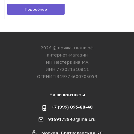
Подробнее
2026 © пряжа-ткани.рф
интернет-магазин
ИП Нестёркина МА
ИНН 772021310811
ОГРНИП 319774600703059
Наши контакты
+7 (999) 095-88-40
9169178840@mail.ru
Москва, Братиславская, 20