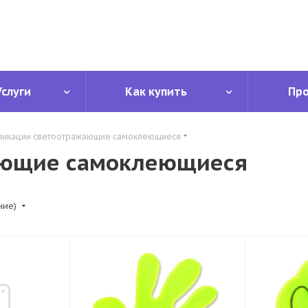
Услуги
Как купить
Пр
ликации светоотражающие самоклеющиеся
ающие самоклеющиеся
ние)