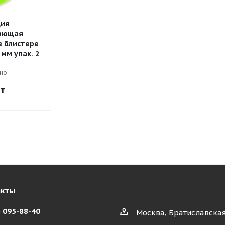
ция
ающая
в блистере
 мм упак. 2
но
т
акты
) 095-88-40
Москва, Братиславская