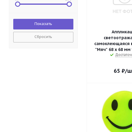
Апплика
Сбросить
светоотраж
самоклеющаяся 
"Мяч" 68 х 68 мм
Достаточ
65
₽
/ш