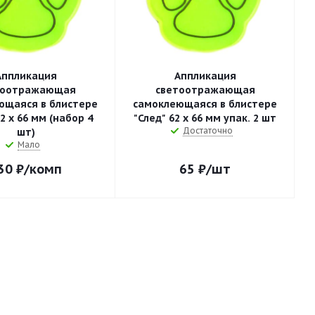
Аппликация
Аппликация
тоотражающая
светоотражающая
ющаяся в блистере
самоклеющаяся в блистере
2 х 66 мм (набор 4
"След" 62 х 66 мм упак. 2 шт
Достаточно
шт)
Мало
30
₽
/комп
65
₽
/шт