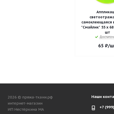
Апплика
светоотраж
самоклеющаяся 
"Смайлик" 55 х 68
шт
Достаточ
65
₽
/ш
Наши конт
2026 © пряжа-ткани.рф
интернет-магазин
+7 (999
ИП Нестёркина МА