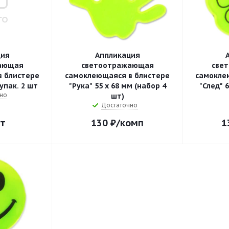
ция
Аппликация
ающая
светоотражающая
све
в блистере
самоклеющаяся в блистере
самокле
 упак. 2 шт
"Рука" 55 х 68 мм (набор 4
"След" 6
но
шт)
Достаточно
т
130
₽
/комп
1