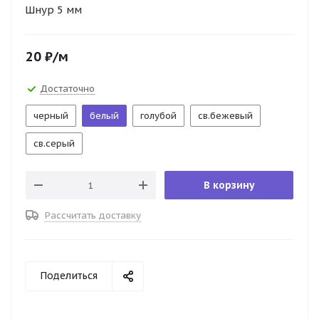
Шнур 5 мм
20
₽
/м
Достаточно
черный
белый
голубой
св.бежевый
св.серый
В корзину
Рассчитать доставку
Поделиться