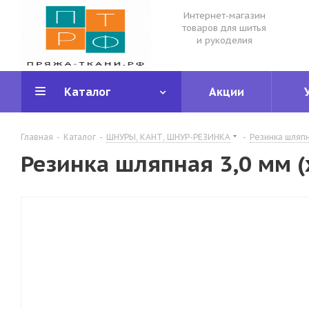
Интернет-магазин
товаров для шитья
и рукоделия
Каталог
Акции
Главная
-
Каталог
-
ШНУРЫ, КАНТ, ШНУР-РЕЗИНКА
-
Резинка шляп
Резинка шляпная 3,0 мм (