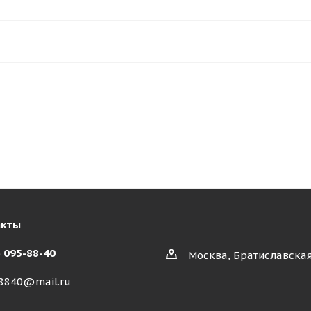
акты
) 095-88-40
Москва, Братиславская
8840@mail.ru