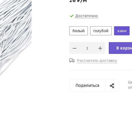
26
₽
/м
Достаточно
белый
голубой
хаки
В корз
Рассчитать доставку
Ц
Поделиться
от