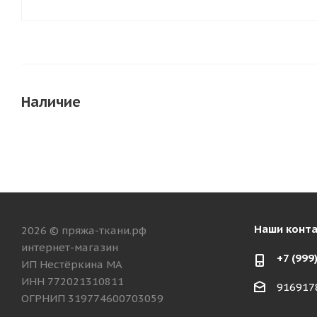
Наличие
Наши конт
2026 © пряжа-ткани.рф
интернет-магазин
+7 (999
ИП Нестёркина МА
ИНН 772021310811
916917
ОГРНИП 319774600703059