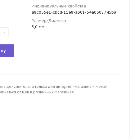
Индивидуальные свойства
a8c055e1-cbcd-11e8-ab01-54a0508745ba
Размер/Диаметр
3,0 мм
-
ину
ена действительна только для интернет-магазина и может
личаться от цен в розничных магазинах