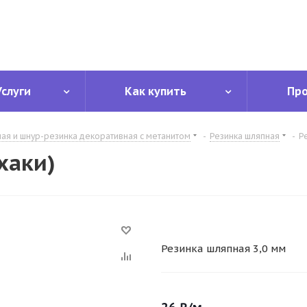
Услуги
Как купить
Пр
ная и шнур-резинка декоративная с метанитом
-
Резинка шляпная
-
Р
хаки)
Резинка шляпная 3,0 мм