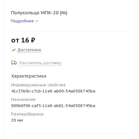
Полукольцо МПК-20 (Ni)
Подробнее
от
16 ₽
Достаточно
Рассчитать доставку
Характеристики
Индивидуальные свойства
41c33b9c-c7cb-11e8-ab00-54a0508745ba
Назначение
900b0f96-caf5-11e8-ab01-54a0508745ba
Размер/Ширина
20 мм