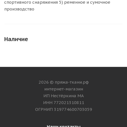
спортивного снаряжения 5) ременное и сумочное
производство
Наличие
2026 © пряжа-ткани.рф
интернет-магазин
ИП Нестёркина МА
ИНН 772021310811
ОГРНИП 319774600703059
Наши контакты