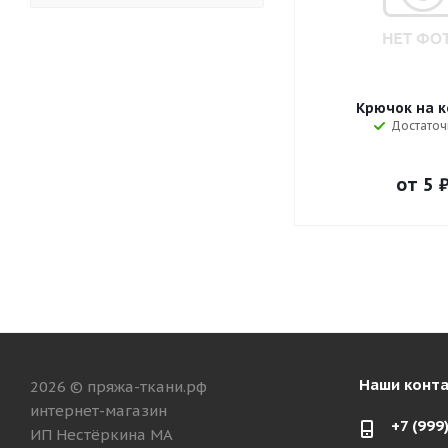
Крючок на к
Достаточ
от
5 
Наши конт
2026 © пряжа-ткани.рф
интернет-магазин
+7 (999
ИП Нестёркина МА