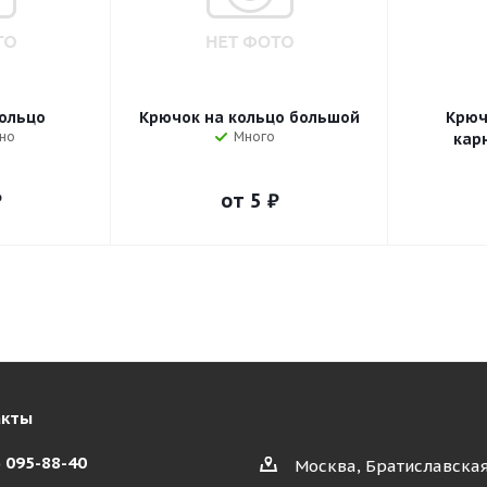
ольцо
Крючок на кольцо большой
Крюч
но
Много
кар
₽
от
5 ₽
акты
) 095-88-40
Москва, Братиславская