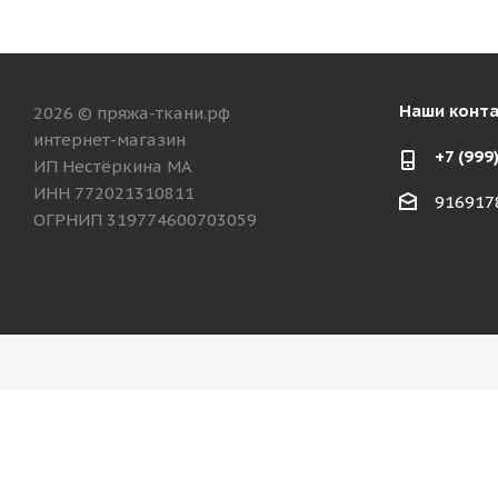
Наши конт
2026 © пряжа-ткани.рф
интернет-магазин
+7 (999
ИП Нестёркина МА
ИНН 772021310811
916917
ОГРНИП 319774600703059