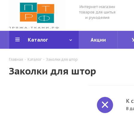
Интернет-магазин
товаров для шитья
и рукоделия
Каталог
Акции
Главная
-
Каталог
-
Заколки для штор
Заколки для штор
К 
В д