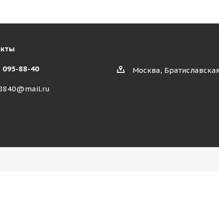
акты
) 095-88-40
Москва, Братиславская
8840@mail.ru