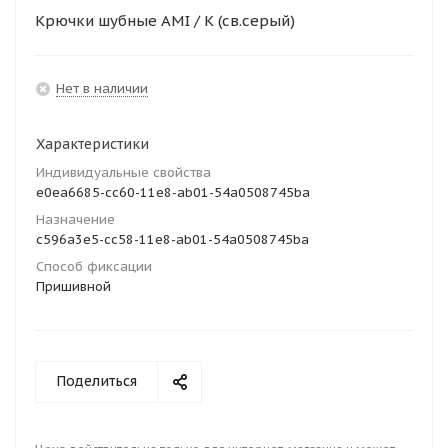
Крючки шубные AMI / К (св.серый)
Нет в наличии
Характеристики
Индивидуальные свойства
e0ea6685-cc60-11e8-ab01-54a0508745ba
Назначение
c596a3e5-cc58-11e8-ab01-54a0508745ba
Способ фиксации
Пришивной
Поделиться