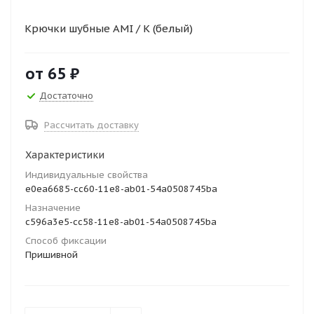
Крючки шубные AMI / К (белый)
от
65 ₽
Достаточно
Рассчитать доставку
Характеристики
Индивидуальные свойства
e0ea6685-cc60-11e8-ab01-54a0508745ba
Назначение
c596a3e5-cc58-11e8-ab01-54a0508745ba
Способ фиксации
Пришивной