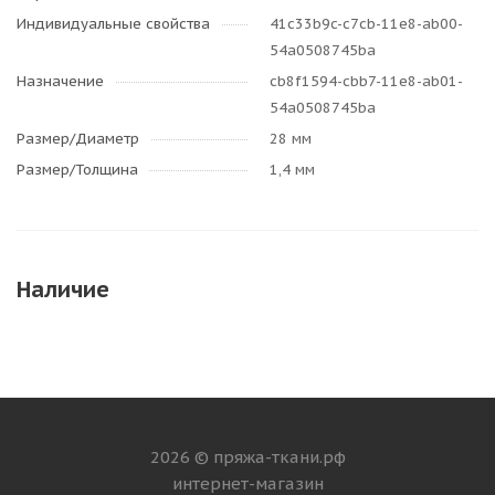
Индивидуальные свойства
41c33b9c-c7cb-11e8-ab00-
54a0508745ba
Назначение
cb8f1594-cbb7-11e8-ab01-
54a0508745ba
Размер/Диаметр
28 мм
Размер/Толщина
1,4 мм
Наличие
2026 © пряжа-ткани.рф
интернет-магазин