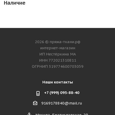
Наличие
2026 © пряжа-ткани.рф
интернет-магазин
ИП Нестёркина МА
ИНН 772021310811
ОГРНИП 319774600703059
Наши контакты
+7 (999) 095-88-40
9169178840@mail.ru
Москва, Братиславская, 20