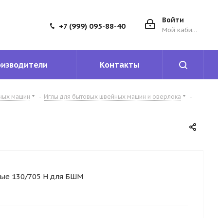
Войти
+7 (999) 095-88-40
Мой кабинет
оизводители
Контакты
йных машин
-
Иглы для бытовых швейных машин и оверлока
-
ые 130/705 Н для БШМ