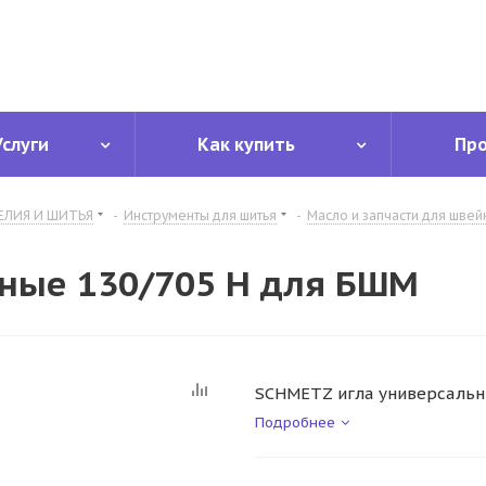
Услуги
Как купить
Пр
ЕЛИЯ И ШИТЬЯ
-
Инструменты для шитья
-
Масло и запчасти для шве
ьные 130/705 Н для БШМ
SCHMETZ игла универсальн
Подробнее