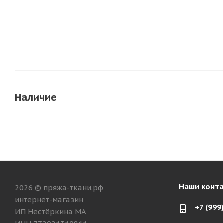
Наличие
Наши конт
2026 © пряжа-ткани.рф
интернет-магазин
+7 (999
ИП Нестёркина МА