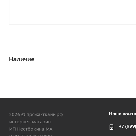
Наличие
Наши конт
2026 © пряжа-ткани.рф
интернет-магазин
+7 (999
ИП Нестёркина МА