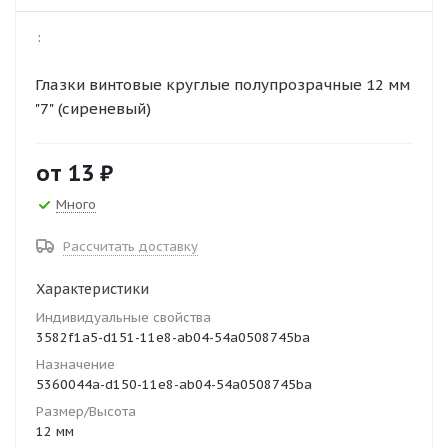
:
Глазки винтовые круглые полупрозрачные 12 мм
"7" (сиреневый)
от
13 ₽
Много
Рассчитать доставку
Характеристики
Индивидуальные свойства
3582f1a5-d151-11e8-ab04-54a0508745ba
Назначение
5360044a-d150-11e8-ab04-54a0508745ba
Размер/Высота
12 мм