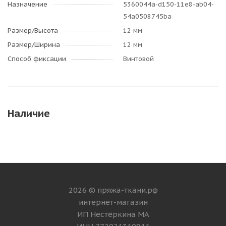
Назначение
5360044a-d150-11e8-ab04-
54a0508745ba
Размер/Высота
12 мм
Размер/Ширина
12 мм
Способ фиксации
Винтовой
Наличие
2026 © пряжа-ткани.рф
интернет-магазин
ИП Нестёркина МА