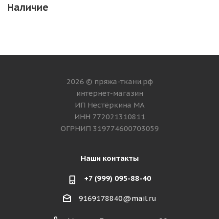
Наличие
2026 © пряжа-ткани.рф
интернет-магазин
ИП Нестёркина МА
ИНН 772021310811
ОГРНИП 319774600703059
Наши контакты
+7 (999) 095-88-40
9169178840@mail.ru