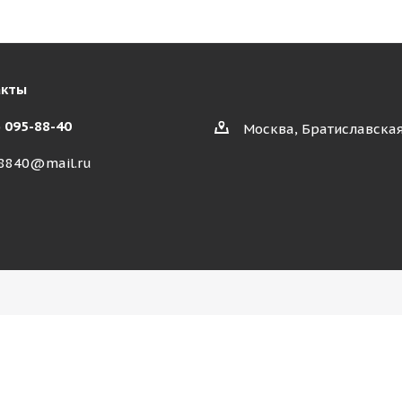
акты
) 095-88-40
Москва, Братиславская
8840@mail.ru