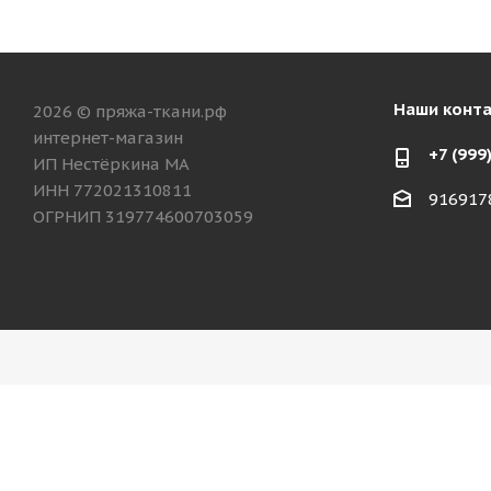
Наши конт
2026 © пряжа-ткани.рф
интернет-магазин
+7 (999
ИП Нестёркина МА
ИНН 772021310811
916917
ОГРНИП 319774600703059