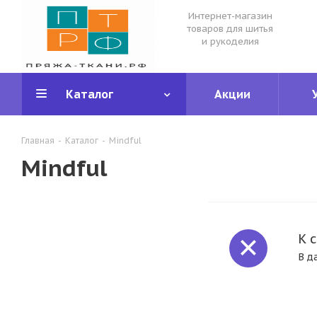
Интернет-магазин
товаров для шитья
и рукоделия
Каталог
Акции
Главная
-
Каталог
-
Mindful
Mindful
К 
В д