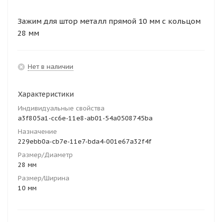
Зажим для штор металл прямой 10 мм с кольцом
28 мм
Нет в наличии
Характеристики
Индивидуальные свойства
a3f805a1-cc6e-11e8-ab01-54a0508745ba
Назначение
229ebb0a-cb7e-11e7-bda4-001e67a32f4f
Размер/Диаметр
28 мм
Размер/Ширина
10 мм