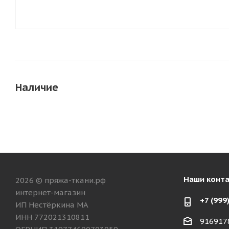
Наличие
Наши конт
2026 © пряжа-ткани.рф
интернет-магазин
+7 (999
ИП Нестёркина МА
ИНН 772021310811
916917