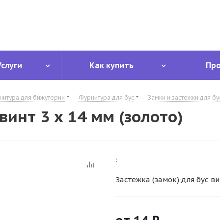
Услуги
Как купить
Пр
нитура для бижутерии
-
Фурнитура для бус
-
Замки и застежки для бу
винт 3 х 14 мм (золото)
:
Застежка (замок) для бус ви