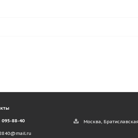
акты
) 095-88-40
Москва, Братиславская
8840@mail.ru