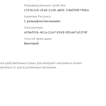
Индивидуальные свойства
1319c2c6-c8a0-11e8-ab01-54a0508745ba
Наличие Рисунка
С рельефом/тиснением
Назначение
a39e5fcb-4c1a-11e7-81b9-001e67a32f4f
Способ фиксации
Винтовой
ена действительна только для интернет-магазина и может
личаться от цен в розничных магазинах