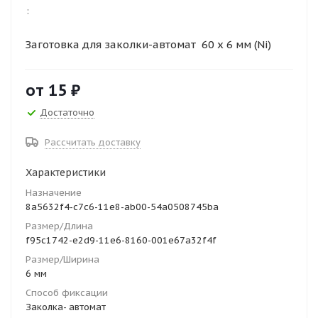
:
Заготовка для заколки-автомат 60 х 6 мм (Ni)
от
15 ₽
Достаточно
Рассчитать доставку
Характеристики
Назначение
8a5632f4-c7c6-11e8-ab00-54a0508745ba
Размер/Длина
f95c1742-e2d9-11e6-8160-001e67a32f4f
Размер/Ширина
6 мм
Способ фиксации
Заколка- автомат