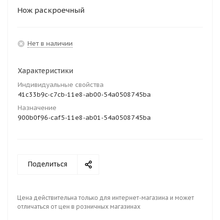
Нож раскроечный
Нет в наличии
Характеристики
Индивидуальные свойства
41c33b9c-c7cb-11e8-ab00-54a0508745ba
Назначение
900b0f96-caf5-11e8-ab01-54a0508745ba
Поделиться
Цена действительна только для интернет-магазина и может
отличаться от цен в розничных магазинах