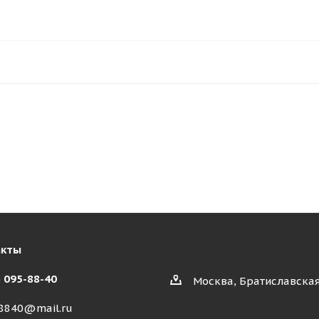
акты
) 095-88-40
Москва, Братиславская
8840@mail.ru