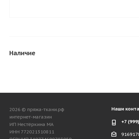
Наличие
Наши конт
2026 © пряжа-ткани.рф
интернет-магазин
+7 (999
ИП Нестёркина МА
ИНН 772021310811
916917