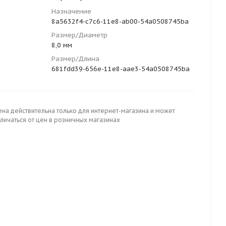
Назначение
8a5632f4-c7c6-11e8-ab00-54a0508745ba
Размер/Диаметр
8,0 мм
Размер/Длина
681fdd39-656e-11e8-aae3-54a0508745ba
ена действительна только для интернет-магазина и может
личаться от цен в розничных магазинах