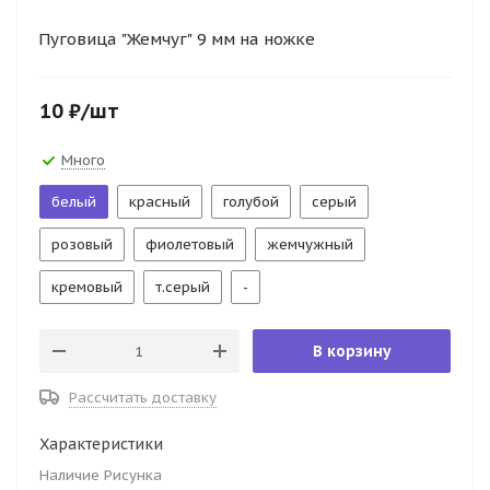
Пуговица "Жемчуг" 9 мм на ножке
10
₽
/шт
Много
белый
красный
голубой
серый
розовый
фиолетовый
жемчужный
кремовый
т.серый
-
В корзину
Рассчитать доставку
Характеристики
Наличие Рисунка