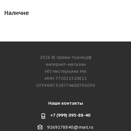
Наличие
2026 © пряжа-ткани.рф
интернет-магазин
ИП Нестёркина МА
ИНН 772021310811
ОГРНИП 319774600703059
Наши контакты
+7 (999) 095-88-40
9169178840@mail.ru