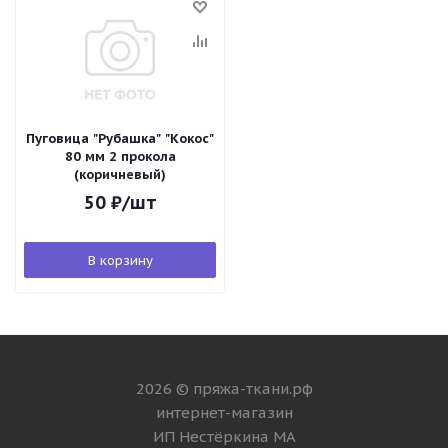
Пуговица "Рубашка" "Кокос"
80 мм 2 прокола
(коричневый)
50
₽
/шт
В корзину
2026 © пряжа-ткани.рф
интернет-магазин
ИП Нестёркина МА