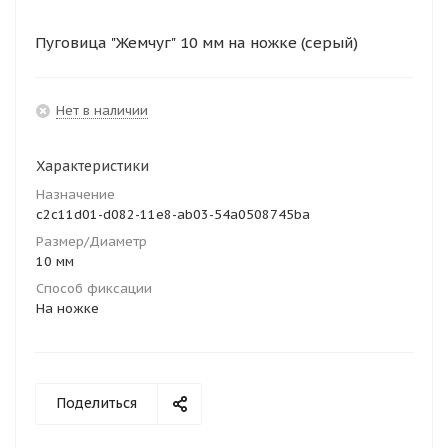
Пуговица "Жемчуг" 10 мм на ножке (серый)
Нет в наличии
Характеристики
Назначение
c2c11d01-d082-11e8-ab03-54a0508745ba
Размер/Диаметр
10 мм
Способ фиксации
На ножке
Поделиться