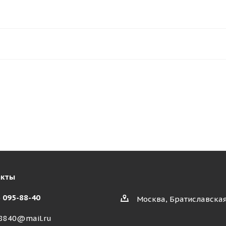
акты
) 095-88-40
Москва, Братиславская
8840@mail.ru