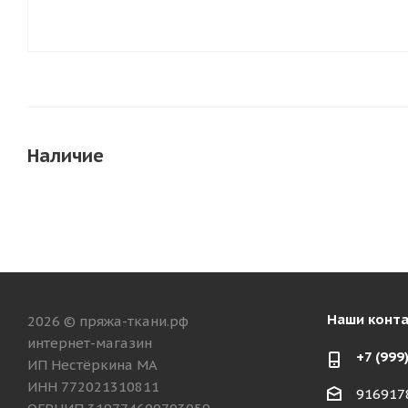
Наличие
Наши конт
2026 © пряжа-ткани.рф
интернет-магазин
+7 (999
ИП Нестёркина МА
ИНН 772021310811
916917