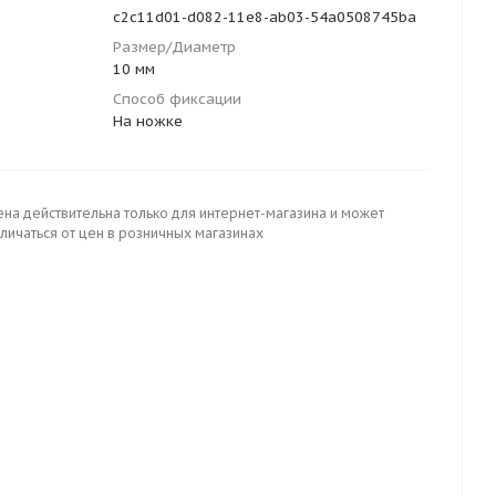
c2c11d01-d082-11e8-ab03-54a0508745ba
Размер/Диаметр
10 мм
Способ фиксации
На ножке
ена действительна только для интернет-магазина и может
личаться от цен в розничных магазинах