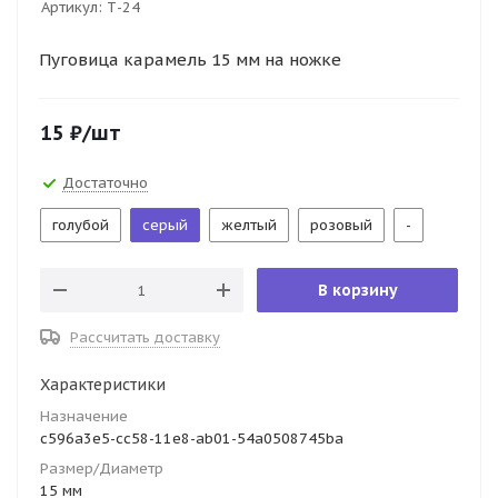
Артикул:
Т-24
Пуговица карамель 15 мм на ножке
15
₽
/шт
Достаточно
голубой
серый
желтый
розовый
-
В корзину
Рассчитать доставку
Характеристики
Назначение
c596a3e5-cc58-11e8-ab01-54a0508745ba
Размер/Диаметр
15 мм