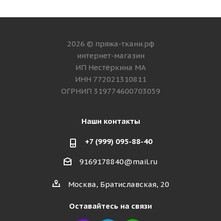
2026 © пряжа-ткани.рф
интернет-магазин
ИП Нестёркина МА
ИНН 772021310811
ОГРНИП 319774600703059
Наши контакты
+7 (999) 095-88-40
9169178840@mail.ru
Москва, Братиславская, 20
Оставайтесь на связи