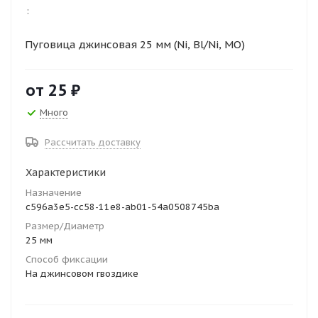
:
Пуговица джинсовая 25 мм (Ni, Bl/Ni, MO)
от
25 ₽
Много
Рассчитать доставку
Характеристики
Назначение
c596a3e5-cc58-11e8-ab01-54a0508745ba
Размер/Диаметр
25 мм
Способ фиксации
На джинсовом гвоздике