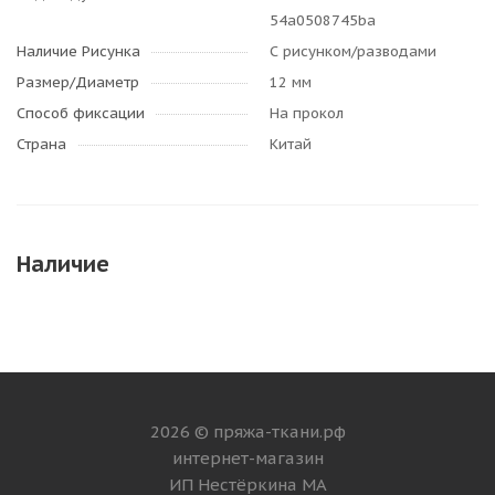
54a0508745ba
Наличие Рисунка
С рисунком/разводами
Размер/Диаметр
12 мм
Способ фиксации
На прокол
Страна
Китай
Наличие
2026 © пряжа-ткани.рф
интернет-магазин
ИП Нестёркина МА