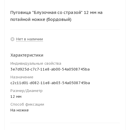
Пуговица "Блузочная со стразой" 12 мм на
потайной ножке (бордовый)
Нет в наличии
Характеристики
Индивидуальные свойства
3e7d925d-c7c7-11e8-ab00-54a0508745ba
Назначение
c2c11d01-d082-11e8-ab03-54a0508745ba
Размер/Диаметр
12 мм
Способ фиксации
На ножке