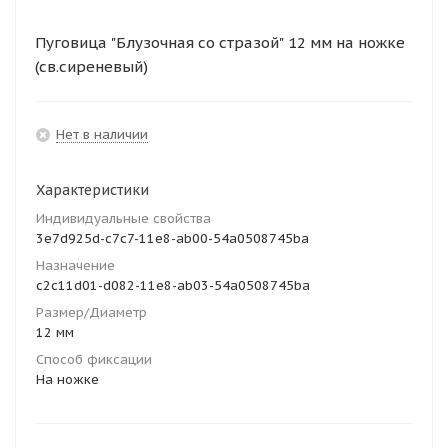
Пуговица "Блузочная со стразой" 12 мм на ножке
(св.сиреневый)
Нет в наличии
Характеристики
Индивидуальные свойства
3e7d925d-c7c7-11e8-ab00-54a0508745ba
Назначение
c2c11d01-d082-11e8-ab03-54a0508745ba
Размер/Диаметр
12 мм
Способ фиксации
На ножке