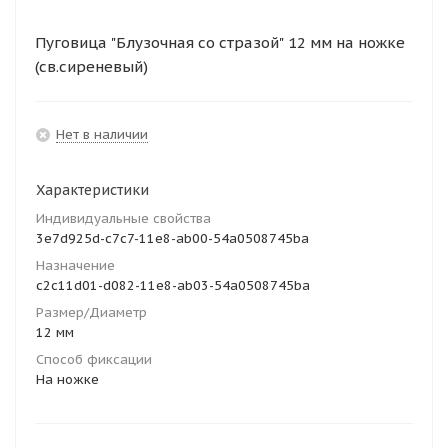
Пуговица "Блузочная со стразой" 12 мм на ножке
(св.сиреневый)
Нет в наличии
Характеристики
Индивидуальные свойства
3e7d925d-c7c7-11e8-ab00-54a0508745ba
Назначение
c2c11d01-d082-11e8-ab03-54a0508745ba
Размер/Диаметр
12 мм
Способ фиксации
На ножке