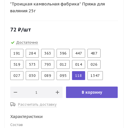
"Троицкая камвольная фабрика" Пряжа для
валяния 25г
72
₽
/шт
Достаточно
191
284
363
396
447
487
519
573
793
012
014
026
027
030
089
095
118
1347
В корзину
Рассчитать доставку
Характеристики
Состав