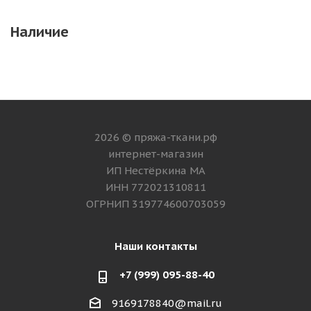
Наличие
2026 © пряжа-ткани.рф
интернет-магазин
ИП Нестёркина МА
ИНН 772021310811
ОГРНИП 319774600703059
Наши контакты
+7 (999) 095-88-40
9169178840@mail.ru