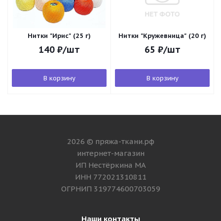
Нитки "Ирис" (25 г)
Нитки "Кружевница" (20 г)
140
₽
/шт
65
₽
/шт
В корзину
В корзину
2026 © пряжа-ткани.рф
интернет-магазин
ИП Нестёркина МА
ИНН 772021310811
ОГРНИП 319774600703059
Наши контакты