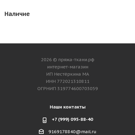
Наличие
2026 © пряжа-ткани.рф
интернет-магазин
ИП Нестёркина МА
ИНН 772021310811
ОГРНИП 319774600703059
Наши контакты
+7 (999) 095-88-40
9169178840@mail.ru