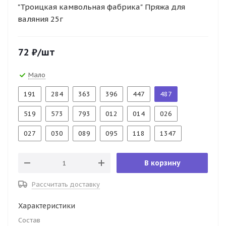
"Троицкая камвольная фабрика" Пряжа для
валяния 25г
72
₽
/шт
Мало
191
284
363
396
447
487
519
573
793
012
014
026
027
030
089
095
118
1347
В корзину
Рассчитать доставку
Характеристики
Состав