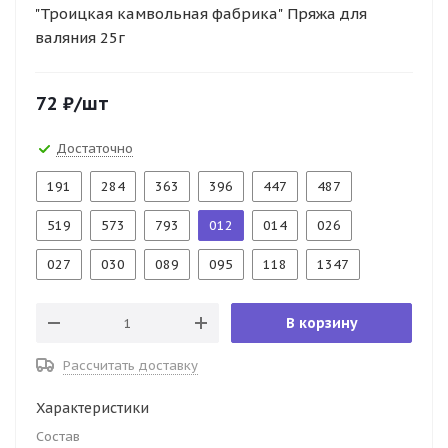
"Троицкая камвольная фабрика" Пряжа для
валяния 25г
72
₽
/шт
Достаточно
191
284
363
396
447
487
519
573
793
012
014
026
027
030
089
095
118
1347
В корзину
Рассчитать доставку
Характеристики
Состав