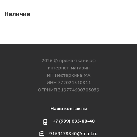
Наличие
2026 © пряжа-ткани.рф
интернет-магазин
ИП Нестёркина МА
ИНН 772021310811
ОГРНИП 319774600703059
Наши контакты
+7 (999) 095-88-40
9169178840@mail.ru