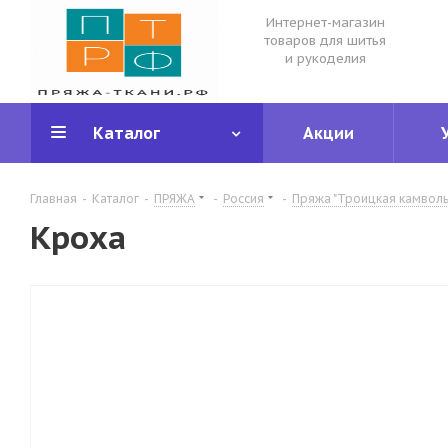
Интернет-магазин
товаров для шитья
и рукоделия
Каталог
Акции
Главная
-
Каталог
-
ПРЯЖА
-
Россия
-
Пряжа "Троицкая камвол
Кроха