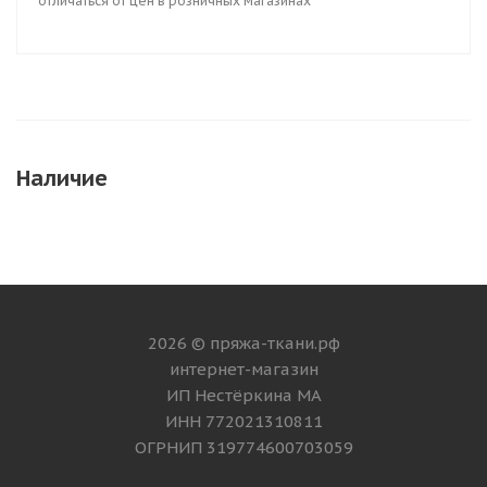
отличаться от цен в розничных магазинах
Наличие
2026 © пряжа-ткани.рф
интернет-магазин
ИП Нестёркина МА
ИНН 772021310811
ОГРНИП 319774600703059