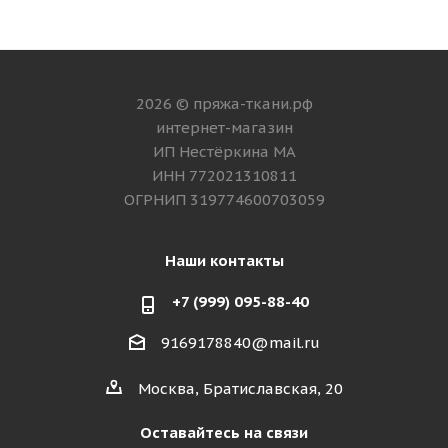
2026 © пряжа-ткани.рф
интернет-магазин
ИП Нестёркина МА
ИНН 772021310811
ОГРНИП 319774600703059
Наши контакты
+7 (999) 095-88-40
9169178840@mail.ru
Москва, Братиславская, 20
Оставайтесь на связи