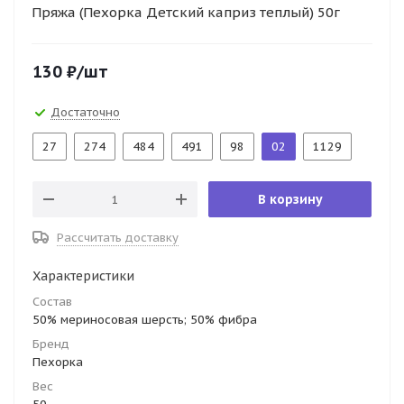
Пряжа (Пехорка Детский каприз теплый) 50г
130
₽
/шт
Достаточно
27
274
484
491
98
02
1129
В корзину
Рассчитать доставку
Характеристики
Состав
50% мериносовая шерсть; 50% фибра
Бренд
Пехорка
Вес