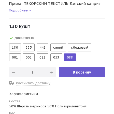
Пряжа ПЕХОРСКИЙ ТЕКСТИЛЬ Детский каприз
Подробнее
130
₽
/шт
Достаточно
180
335
442
синий
т.бежевый
001
002
012
053
088
В корзину
Рассчитать доставку
Характеристики
Состав
50% Шерсть мериноса 50% Полиакрилонитрил
Вес