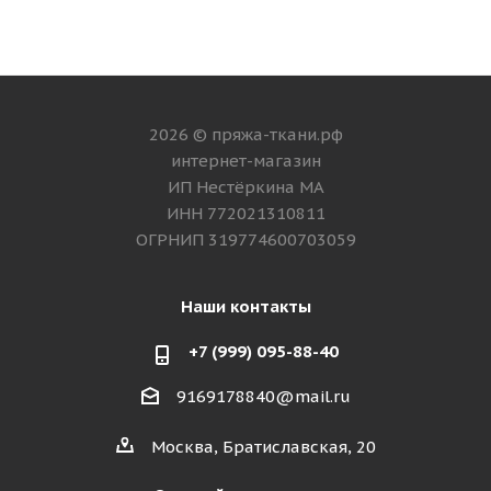
2026 © пряжа-ткани.рф
интернет-магазин
ИП Нестёркина МА
ИНН 772021310811
ОГРНИП 319774600703059
Наши контакты
+7 (999) 095-88-40
9169178840@mail.ru
Москва, Братиславская, 20