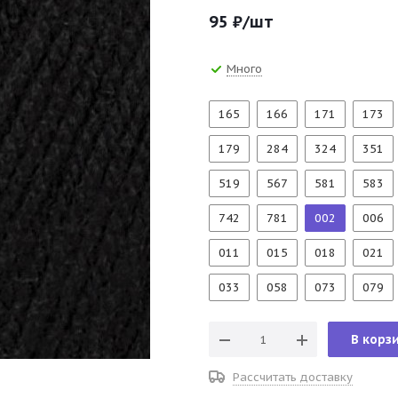
95
₽
/шт
Много
165
166
171
173
179
284
324
351
519
567
581
583
742
781
002
006
011
015
018
021
033
058
073
079
В корз
Рассчитать доставку