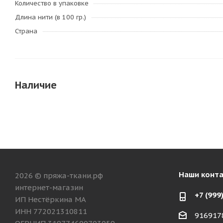
Количество в упаковке
Длина нити (в 100 гр.)
Страна
Наличие
Наши конт
2026 © пряжа-ткани.рф
интернет-магазин
+7 (999
ИП Нестёркина МА
ИНН 772021310811
916917