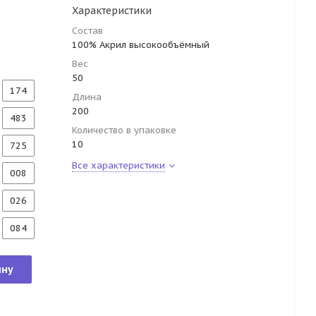
Характеристики
Состав
100% Акрил высокообъёмный
Вес
50
174
Длина
200
483
Количество в упаковке
10
725
Все характеристики
008
026
084
ину