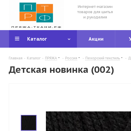
Интернет-магазин
товаров для шитья
и рукоделия
Каталог
Акции
Главная
-
Каталог
-
ПРЯЖА
-
Россия
-
Пехорский текстиль
-
Д
Детская новинка (002)