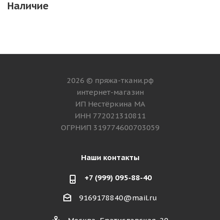
Наличие
2026 © пряжа-ткани.рф
интернет-магазин
ИП Нестёркина МА
ИНН 772021310811
ОГРНИП 319774600703059
Наши контакты
+7 (999) 095-88-40
9169178840@mail.ru