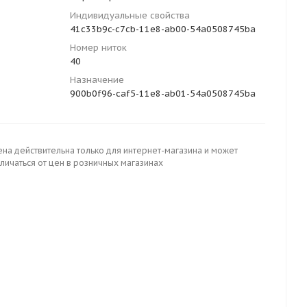
Индивидуальные свойства
41c33b9c-c7cb-11e8-ab00-54a0508745ba
Номер ниток
40
Назначение
900b0f96-caf5-11e8-ab01-54a0508745ba
ена действительна только для интернет-магазина и может
личаться от цен в розничных магазинах