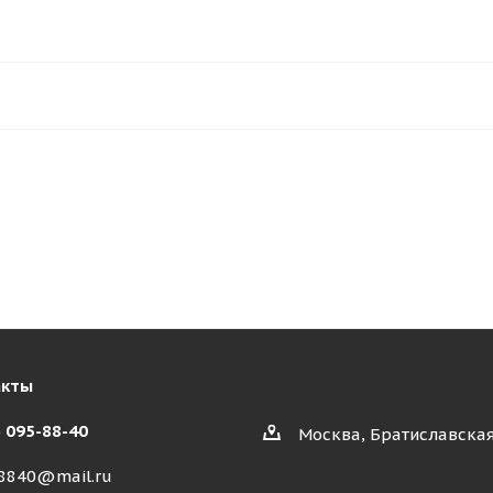
акты
) 095-88-40
Москва, Братиславская
8840@mail.ru