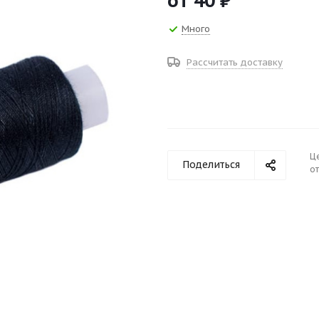
от
40 ₽
Много
Рассчитать доставку
Ц
Поделиться
от